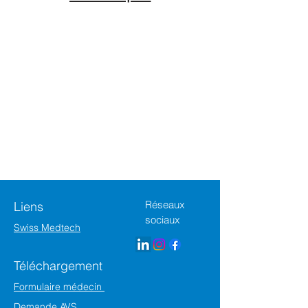
Réseaux
Liens
sociaux
Swiss Medtech
Téléchargement
Formulaire médecin
Demande AVS